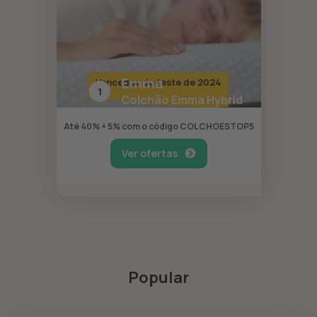
Emma
Vencedor do teste de 2024
1
Colchão Emma Hybrid
Até 40% + 5% com o código COLCHOESTOP5
Ver ofertas
Popular