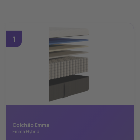
1
Colchão Emma
Emma Hybrid