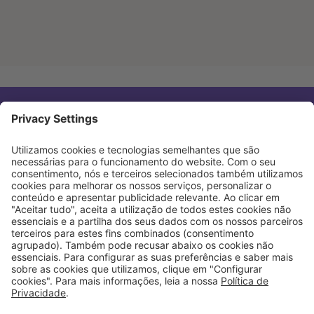
Top 5
Avaliações
Melhores Colchões 2026
Emma Original
Blog
Emma Original Elite
FAQ
SojaMax
Aviso Legal
IKEA ÅNNELAND
IKEA VESTERÖY