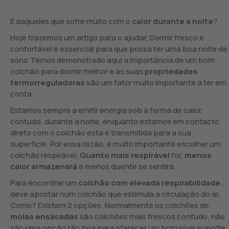
É daqueles que sofre muito com o
calor durante a noite
?
Hoje trazemos um artigo para o ajudar. Dormir fresco e
confortável é essencial para que possa ter uma boa noite de
sono.Temos demonstrado aqui a importância de um bom
colchão para dormir melhor e as suas
propriedades
termorreguladoras
são um fator muito importante a ter em
conta.
Estamos sempre a emitir energia sob a forma de calor,
contudo, durante a noite, enquanto estamos em contacto
direto com o colchão esta é transmitida para a sua
superfície. Por essa razão, é muito importante escolher um
colchão respirável.
Quanto mais respirável
for,
menos
calor armazenará
e menos quente se sentirá.
Para encontrar um
colchão com elevada respirabilidade
,
deve apostar num colchão que estimula a circulação do ar.
Como? Existem 2 opções. Normalmente os colchões de
molas ensacadas
são colchões mais frescos contudo, não
são uma opção tão boa para oferecer um bom nível suporte