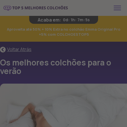
Acaba em:
0d
:
1h
:
7m
:
5s
Aproveita até 50% + 10% Extra no colchão Emma Original Pro
+5% com COLCHOESTOP5
Voltar Atrás
Os melhores colchões para o
verão