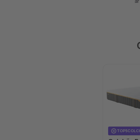
ar
TOP5COLC