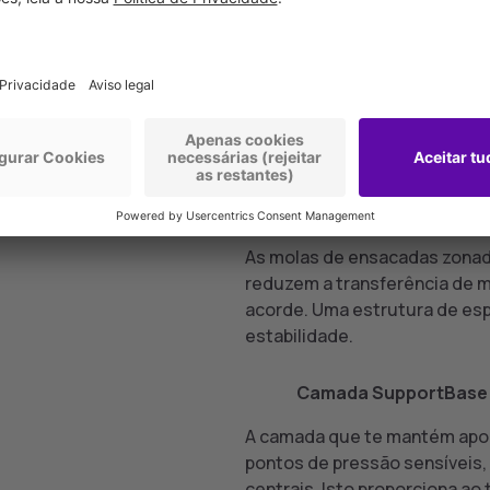
Camada SupportBase
A camada que te mantém apoia
pontos de pressão sensíveis,
centrais. Isto proporciona ao
deixar afundar. Disponível em 
cm).
6
Camada que acrescenta
As molas de ensacadas zonad
reduzem a transferência de m
acorde. Uma estrutura de es
estabilidade.
7
Camada SupportBase
A camada que te mantém apoia
pontos de pressão sensíveis,
centrais. Isto proporciona ao