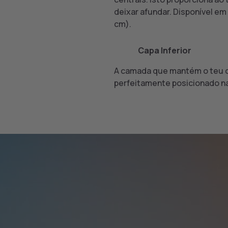
deixar afundar. Disponível em 
cm).
8
Capa Inferior
A camada que mantém o teu co
perfeitamente posicionado na