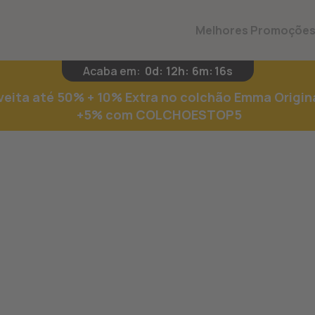
Melhores Promoçõe
Acaba em:
0d
:
12h
:
6m
:
15s
eita até 50% + 10% Extra no colchão Emma Origin
+5% com COLCHOESTOP5
Paz esta noite. Ene
ciência, impulsionado p