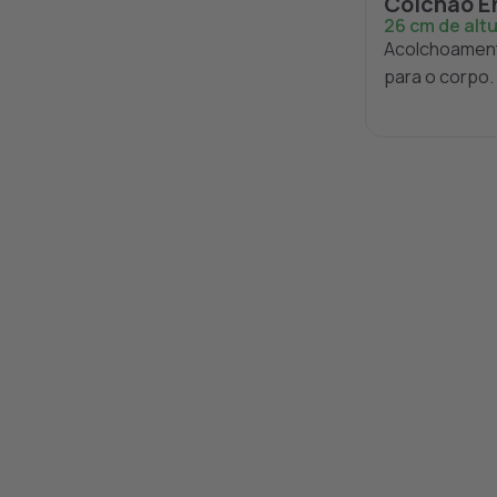
Colchão E
26 cm de alt
Acolchoament
para o corpo.