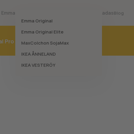
s Emma
Melhores Colchões
Melhores Almofadas
Blog
Emma Original
Emma Original Elite
al Pro
MaxColchon SojaMax
IKEA ÅNNELAND
IKEA VESTERÖY
rgia amanhã. Conforto com base na
ela tecnologia AirGrid®