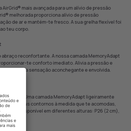
 AirGrid® mais avançada para um alívio de pressão
Grid® melhorada proporciona alívio de pressão
ação de ar e mantém-te fresco. A sua grelha flexível foi
ao teu corpo.
t
ro abraço reconfortante. A nossa camada MemoryAdapt
oporcionar-te conforto imediato. Alivia a pressão e
vas para essa sensação aconchegante e envolvida.
t
eu conforto. Uma camada MemoryAdapt ligeiramente
ente aos teus contornos à medida que te acomodas,
rofundo. Disponível em diferentes alturas: P26 (2 cm),