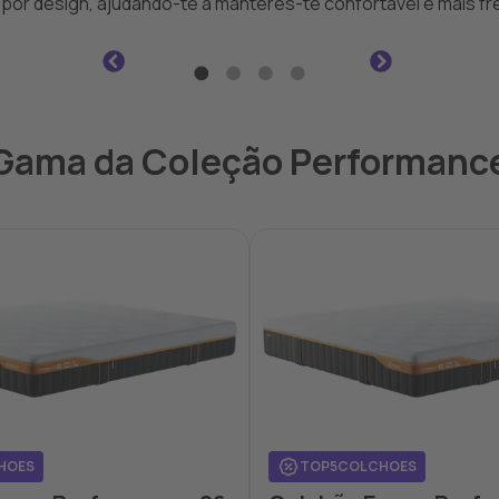
 por design, ajudando-te a manteres-te confortável e mais fr
Gama da Coleção Performanc
HOES
TOP5COLCHOES