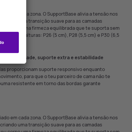
do em cada zona. O SupportBase alivia a tensão nos
 criando uma transição suave para as camadas
 teu corpo uma firmeza equilibrada que te suporta sem
diferentes alturas: P26 (5 cm), P28 (5,5 cm) e P30 (6,5
 elasticidade, suporte extra e estabilidade
as proporcionam suporte responsivo enquanto
ovimento, para que o teu parceiro de cama não te
puma resistente em torno das bordas garante
do em cada zona. O SupportBase alivia a tensão nos
 criando uma transição suave para as camadas
 teu corpo uma firmeza equilibrada que te suporta sem