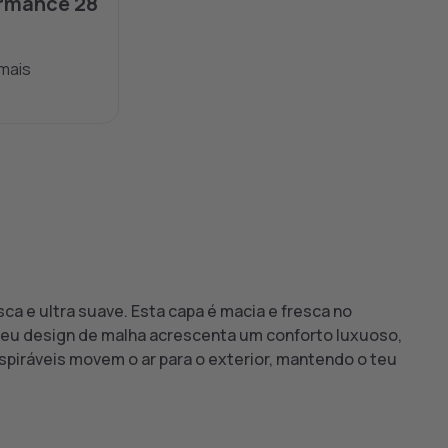
rmance 28
mais
sca e ultra suave. Esta capa é macia e fresca no
eu design de malha acrescenta um conforto luxuoso,
piráveis movem o ar para o exterior, mantendo o teu