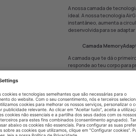
A nossa camada de tecnologia
ideal. A nossa tecnologia Air
instantâneo, aumenta a circul
desenvolvida para se adaptar 
3
Camada MemoryAdap
A camada que te dá o primei
responde ao teu corpo para pr
contorna-se com as tuas cur
4
Camada MemoryAdap
A camada que aprofunda o t
mais firme ajusta-se suavem
proporcionando-te um alívio p
P28 (3,5 cm) e P30 (4,5 cm)
5