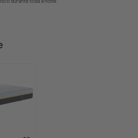
esco durante toda a noite.
e