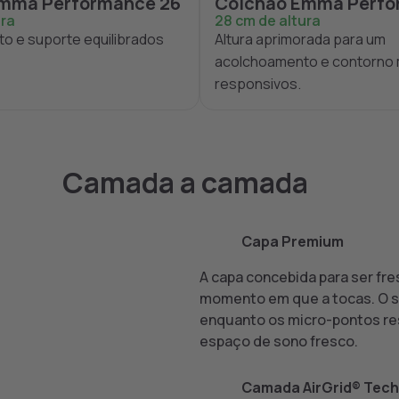
mma Performance 26
Colchão Emma Perfo
ura
28 cm de altura
o e suporte equilibrados
Altura aprimorada para um
acolchoamento e contorno 
responsivos.
Camada a camada
1
Capa Premium
A capa concebida para ser fre
momento em que a tocas. O s
enquanto os micro-pontos res
espaço de sono fresco.
2
Camada AirGrid® Tech