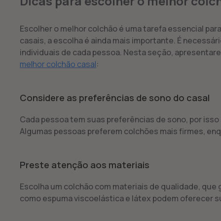
Dicas para escolher o melhor colc
Escolher o melhor colchão é uma tarefa essencial para
casais, a escolha é ainda mais importante. É necessá
individuais de cada pessoa. Nesta seção, apresentare
melhor colchão casal
:
Considere as preferências de sono do casal
Cada pessoa tem suas preferências de sono, por isso 
Algumas pessoas preferem colchões mais firmes, enq
Preste atenção aos materiais
Escolha um colchão com materiais de qualidade, que g
como espuma viscoelástica e látex podem oferecer su