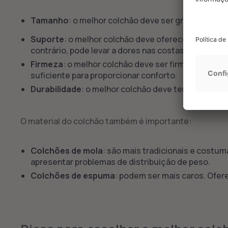
Tamanho
: o melhor colchão deve ser grande o su
Suporte
: o melhor colchão deve oferecer suporte
contrário, pode levar a dores nas costas e desconfo
Firmeza
: o melhor colchão deve ser firme, para ma
suficiente para proporcionar conforto.
Durabilidade
: o melhor colchão deve ter uma boa du
O material do colchão também é importante:
Colchões de mola
: são mais tradicionais e costu
apresentar problemas de distribuição de peso.
Colchões de espuma
: podem ser mais caros. Ofer