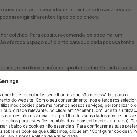
te considerar as necessidades individuais de cada pessoa.
 podem exigir diferentes tipos de colchões.
lhor colchão. Para casais, recomenda-se escolher um
hão oferece espaço suficiente para que cada pessoa tenha
 casal, com dicas e análises aprofundadas. Garanta que a
econfortantes e saudáveis.
ortantes para o melhor colchão de
as características importantes a considerar: