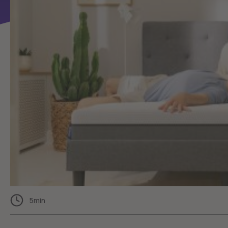
5
min