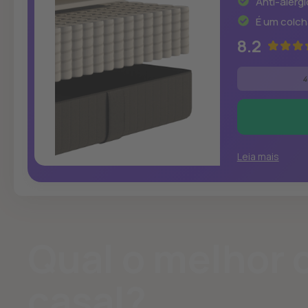
Anti-alérg
É um colch
8.2
4
Leia mais
Qual o melhor 
casal?