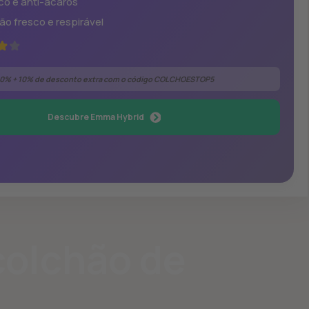
ico e anti-ácaros
ão fresco e respirável
0% + 10% de desconto extra com o código COLCHOESTOP5
Descubre Emma Hybrid
colchão de