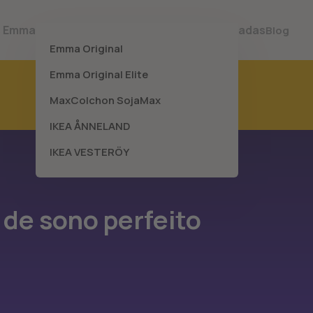
s Emma
Melhores Colchões
Melhores Almofadas
Blog
Emma Original
Emma Original Elite
MaxColchon SojaMax
IKEA ÅNNELAND
IKEA VESTERÖY
 de sono perfeito