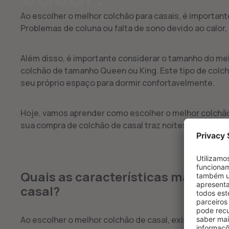
Ao escolher o melhor colchão para casais, é importan
Problemas de coluna ou falta de sono devido ao calor,
Além disso, é importante considerar o tamanho do me
colchão de tamanho Queen ou King. Este tipo de colc
seu próprio espaço para dormir confortavelmente.
Hoje, vamos aprender como escolher o melhor colchão
sua compra de colchão de casal traz noites de sono r
Quais as características mais imp
casal?
Ao escolher o melhor colchão de casal, existem algum