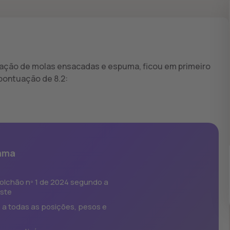
ação de molas ensacadas e espuma, ficou em primeiro
pontuação de 8.2:
mma
olchão nº 1 de 2024 segundo a
ste
a todas as posições, pesos e